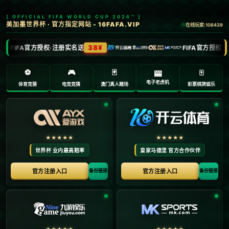
欢迎访问看球直播-看球直播在线观看|看球直播官网入口|免费看球8
8直播
2025年9月4日
>
2025年9月4日
首页
25赛季中甲联赛首轮：大连鲲城斩获首胜，门将
离奇失误+大奎归来.
**前言**：在最近揭幕的2025赛季中甲联赛首轮中，大连鲲城表现抢眼，凭借门将的一次离奇失误和“大奎”董学升的回归，这支球队收获了赛季首胜。本次比赛不仅为广大球迷带来了跌宕起伏的观赛体验，也令大连鲲城在赛事初期便备受瞩目。 大连鲲城与对手的对决可谓是一场既惊险又精彩的比赛。比赛初期，两队攻防皆有不俗表...
‹‹
1
››
Copyright 看球直播-看球直播在线观看|看球直播官网入口|免费看球88直播 All
Rights Reserved. Powered By
Z-Blog
.