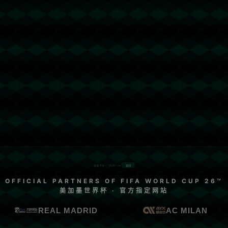
邮箱
*
88直播 All Rights Reserved. Powered By
Z-Blog
.