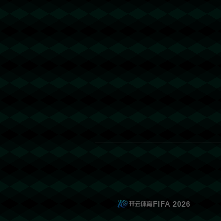
昵称
*
内容
*
Copyright 看球直播-看球直播在线观看|看球直播官网入口|免费看球