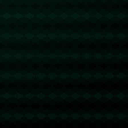
看球直播官网入口：必分胜负，皇马与阿拉维斯已经连续20场没有打成平局
免费看球88直播：大罗：我的巴西新帅首选是瓜迪奥拉，应更快确定新帅人选.