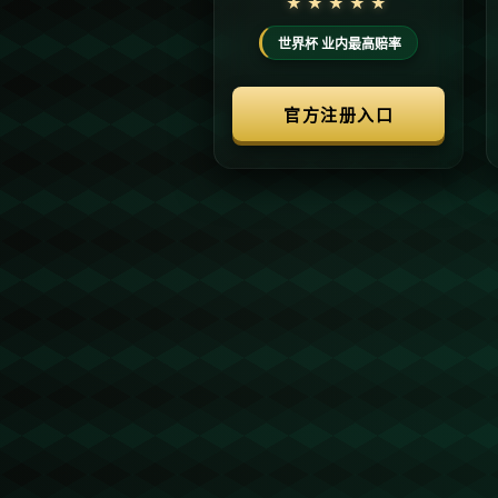
**聚
近年
«
2025年9月
»
运会
一
二
三
四
五
六
日
4
3
5
6
7
1
2
*近
些方
9
11
8
12
14
10
13
**一
16
18
15
17
19
20
21
23
25
22
24
26
27
28
首先
在亚
29
30
化导
标签列表
**二
中国
最新留言
善。