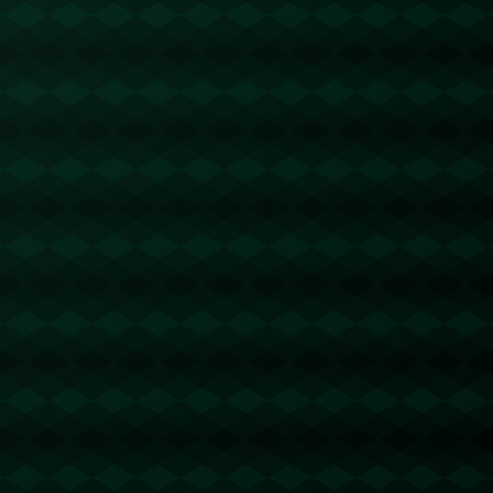
整青训体系，吸引更多年轻人加入足球队伍，形成更
表现的重要因素。面对强敌时，中国女足常出现临场
更是一种心理博弈。在这一点上，心理辅导与团队建
训练而成功逆袭**，这不禁让我们思考：中国女足是
一因素导致，而是技战术、后备力量及心理因素综合
术的革新，亦需对整个体系进行系统性调整，从青训
核心问题，中国女足方能摆脱困境，在国际舞台上重
下一篇：看球直播官网入口：[NBA]萨博尼斯推进反击 拉文快下打成2+1.