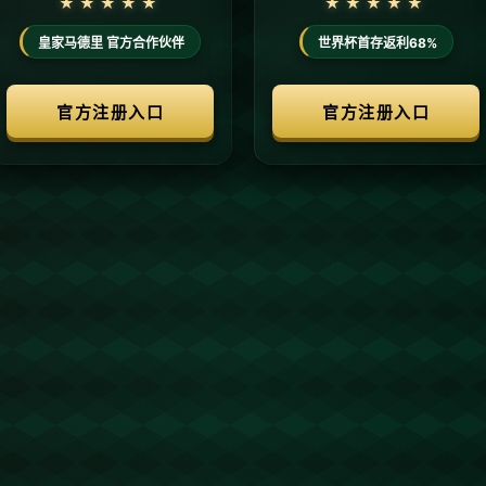
焦 | 中国女足为何 "三线皆空”？**
来，中国女足的发展引起了广泛关注。然而，面对国际赛场的挑
预选赛都未能成功晋级。许多人在问：中国女足怎么了？
年来，中国女足在国际比赛中连遭败绩，让不少球迷感到失望与困
面出现了问题，导致三线皆空。本文将就这一现象进行深入分析
、技战术水平欠缺**
，我们需要正视中国女足在技战术上的不足。现代足球不仅比拼
洲地区仍有一定竞争力，但面对强大对手时，仍显得捉襟见肘。
致频频失利。国际上，其他国家纷纷创新技战术，通过数据分析
、后备力量不足**
女足的另一大问题在于后备力量的缺乏。与德国、美国等足球强
这导致在赛事更替中，后备力量未能及时补充，整体队伍实力难