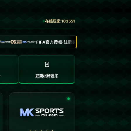
甲
中超
首页
西甲
>
怎么了？体坛周报.
:15:13
浏览：409