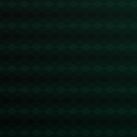
青年
有活
文章归档
**
2025年9月 (21)
2025年7月 (22)
除了
2025年6月 (23)
紧张
2025年5月 (43)
设显
2025年4月 (42)
否应
2025年3月 (119)
2025年2月 (65)
通过
作用
站点信息
到心
新夺
文章总数：
14
页面总数：
1
分类总数：
7
标签总数：
0