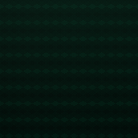
值得一提的是，新疆队主场迎战浙江队时，球迷营造的赛场氛围绝对
令人震撼。呐喊声此起彼伏，座无虚席的场馆仿佛将比赛推向高潮。
**这种主场氛围不仅给予了球队更大的心理支持，也成为比赛不可或
缺的第六人**。而浙江队球员显然也受到了压力，但他们的冷静表现
赢得了不少外地球迷的尊重。
### **经典对决：未来可期**
从这场比赛来看，新疆队展现了内线的统治力和不屈的防守韧性，而
浙江队则展示了迅猛的外线进攻和快速转换的能力。**两队都以自己
的风格为观众奉献了一场高质量的比赛**，堪称CBA季后赛的典范对
决。
总的来说，5月2日的新疆VS浙江不仅是一场篮球技艺的展示，也是
团队合作与个人能力完美融合的缩影。这样的比赛定将为CBA季后赛
增添更多的精彩记忆，同时让球迷对下一场较量充满期待。
上一篇：聚沙成塔 冲破局限——专访公路自行车亚锦赛冠军吕先景.
下一篇：[图]NBA-主场115-146惨败公牛 遭遇两连败.