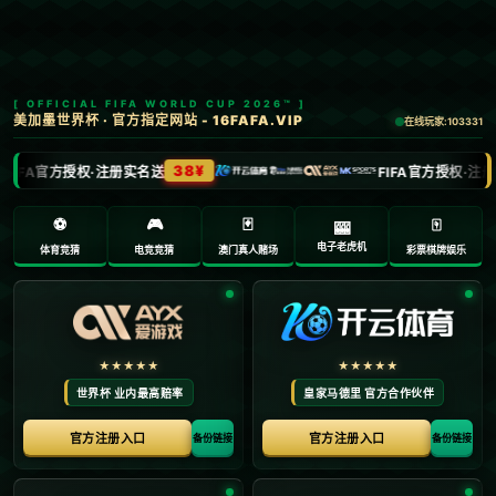
欢迎访问看球直播-看球直播在线观看|看球直播官网入口|免费看球8
8直播
>
足球
首页
足球
[CBA]季后赛5月2日：新疆VS浙江 集锦.
频道：
足球
日期：
2025-05-19 13:02:50
浏览：290
**[CBA]季后赛5月2日：新疆VS浙江 集锦——激情碰撞的巅峰之战**
CBA季后赛历来是国内篮球爱好者翘首以盼的时刻，而今年5月2日
的对决注定成为焦点——新疆队与浙江队迎来了激烈碰撞。这场比赛
不仅是实力较量，更是两支球队意志、战术以及团队凝聚力的充分展
现。那么，让我们通过这篇文章，一起回顾这场比赛的精彩瞬间，仔
细分析双方的表现和亮点。