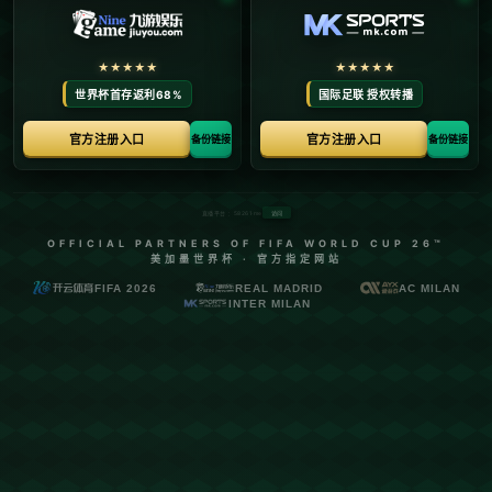
### **豪强交锋：实力与策略的对决**
新疆与浙江两支球队在CBA联赛中都是不可忽视的强队。新疆队以其
内线优势和强硬的防守著称，而浙江队则以快速的反击、外线精准的
投射闻名。这场比赛从一开始就充满了悬念：是新疆队能掌控篮板优
势，还是浙江队能用跑轰战术一举制胜？
此役中，新疆队的大外援发挥出色，他在内线强势护框并贡献了关键
时刻的篮下得分。尤其是在第三节，新疆队依靠防守反击连续打出小
高潮，一度将比分拉开。但浙江队也展现了强队风采，依靠全场紧逼
和快攻逐渐缩小差距，并在第四节实现了关键的反超。**双方球员在
赛场上竭尽全力，战术对决与个人技术的较量交织在一起，将比赛推
向高潮**。
### **数据分析：比赛背后的秘密**
*从技术统计层面来看，这场比赛的数据尤为有趣*。新疆队篮板球占
据绝对优势，尤其是前场篮板的控制帮助他们获得了不少二次进攻机
会。然而，浙江队在三分线外火力全开，整场比赛命中率保持在40%
以上，多次关键三分球让新疆队的防守顾此失彼。